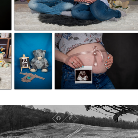
026
Dancs Levente Fotó
| Designed by:
Theme Freesia
| Powered by:
WordPr