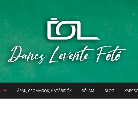
vözöllek az oldalamon!
Dancs Levente Fotó
K
ÁRAK, CSOMAGOK, HATÁRIDŐK
RÓLAM
BLOG
KAPCS