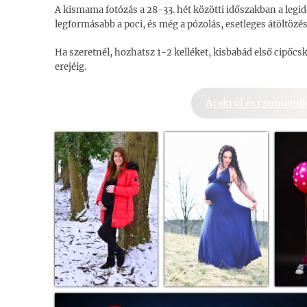
A kismama fotózás a 28-33. hét közötti időszakban a legide
legformásabb a poci, és még a pózolás, esetleges átöltözé
Ha szeretnél, hozhatsz 1-2 kelléket, kisbabád első cipőcské
erejéig.
Árakról és csomagok