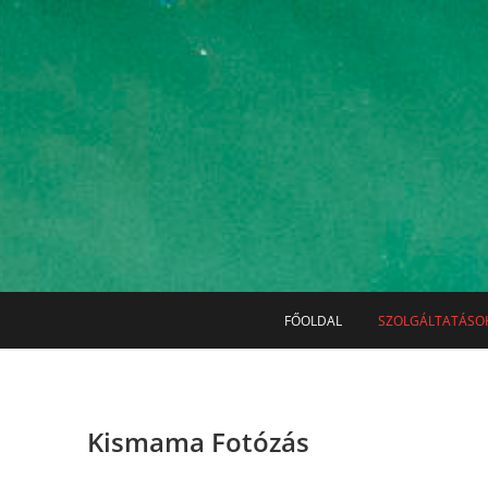
Skip
to
content
Üd
FŐOLDAL
SZOLGÁLTATÁSO
Kismama Fotózás