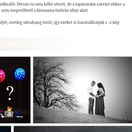
álisabb. Persze ez sem kőbe vésett, de a tapasztalat szerint ekkor a
s sem megerőltető a kismama fotózás ideje alatt.
jét, esetleg ultrahang fotót, így ezeket is használhatjuk 1-2 kép
ról ide kattintva tájékozódhatsz